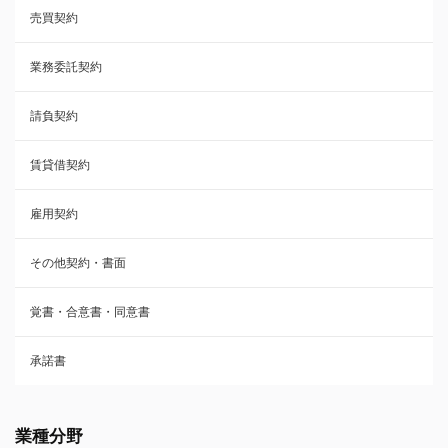
売買契約
承諾書
業務委託契約
雇用契約
請負契約
その他契約・書面
賃貸借契約
売買契約
雇用契約
株主総会議事録・関連書類
その他契約・書面
請負契約
覚書・合意書・同意書
フランチャイズ契約
承諾書
賃貸借契約
業種分野