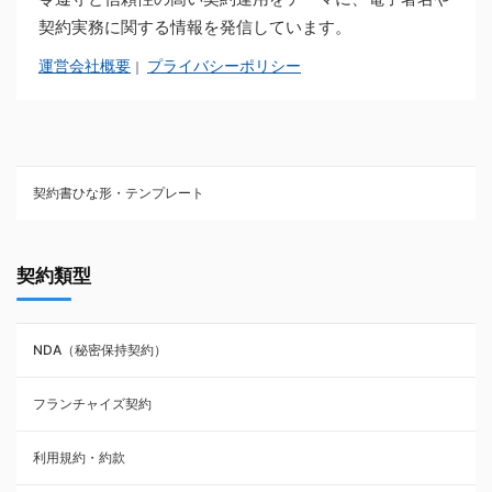
契約実務に関する情報を発信しています。
運営会社概要
プライバシーポリシー
｜
契約書ひな形・テンプレート
契約書ひな型・無料ダウンロード一覧
契約類型
NDA（秘密保持契約）
NDA（秘密保持契約）
業務委託契約
フランチャイズ契約
利用規約・約款
利用規約・約款
覚書・合意書・同意書