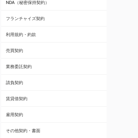
NDA（秘密保持契約）
業務委託契約
フランチャイズ契約
利用規約・約款
利用規約・約款
覚書・合意書・同意書
売買契約
承諾書
業務委託契約
雇用契約
請負契約
その他契約・書面
賃貸借契約
売買契約
雇用契約
株主総会議事録・関連書類
その他契約・書面
請負契約