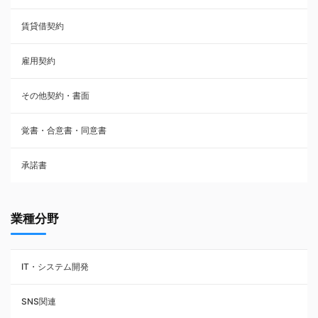
賃貸借契約
売買契約
雇用契約
株主総会議事録・関連書類
その他契約・書面
請負契約
覚書・合意書・同意書
フランチャイズ契約
承諾書
賃貸借契約
業種分野
IT・システム開発
SNS関連