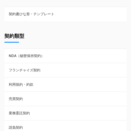
契約書ひな形・テンプレート
契約書ひな型・無料ダウンロード一覧
契約類型
NDA（秘密保持契約）
NDA（秘密保持契約）
業務委託契約
フランチャイズ契約
利用規約・約款
利用規約・約款
覚書・合意書・同意書
売買契約
承諾書
業務委託契約
雇用契約
請負契約
その他契約・書面