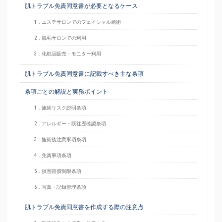
肌トラブル免責同意書が必要となるケース
1．エステサロンでのフェイシャル施術
2．脱毛サロンでの利用
3．化粧品販売・モニター利用
肌トラブル免責同意書に記載すべき主な条項
条項ごとの解説と実務ポイント
1．施術リスク説明条項
2．アレルギー・既往歴確認条項
3．施術後注意事項条項
4．免責事項条項
5．損害賠償制限条項
6．写真・記録管理条項
肌トラブル免責同意書を作成する際の注意点