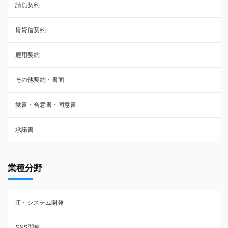
請負契約
その他契約・書面
賃貸借契約
売買契約
雇用契約
株主総会議事録・関連書類
その他契約・書面
請負契約
覚書・合意書・同意書
フランチャイズ契約
承諾書
賃貸借契約
業種分野
IT・システム開発
SNS関連