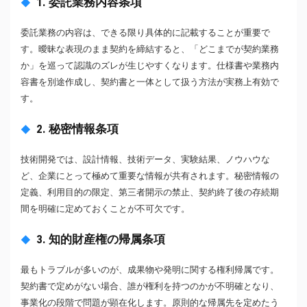
1. 委託業務内容条項
委託業務の内容は、できる限り具体的に記載することが重要で
す。曖昧な表現のまま契約を締結すると、「どこまでが契約業務
か」を巡って認識のズレが生じやすくなります。仕様書や業務内
容書を別途作成し、契約書と一体として扱う方法が実務上有効で
す。
2. 秘密情報条項
技術開発では、設計情報、技術データ、実験結果、ノウハウな
ど、企業にとって極めて重要な情報が共有されます。秘密情報の
定義、利用目的の限定、第三者開示の禁止、契約終了後の存続期
間を明確に定めておくことが不可欠です。
3. 知的財産権の帰属条項
最もトラブルが多いのが、成果物や発明に関する権利帰属です。
契約書で定めがない場合、誰が権利を持つのかが不明確となり、
事業化の段階で問題が顕在化します。原則的な帰属先を定めたう