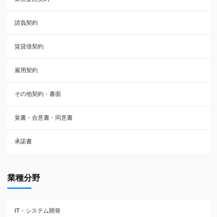
雇用契約
請負契約
その他契約・書面
賃貸借契約
売買契約
雇用契約
株主総会議事録・関連書類
その他契約・書面
請負契約
覚書・合意書・同意書
フランチャイズ契約
承諾書
賃貸借契約
業種分野
IT・システム開発