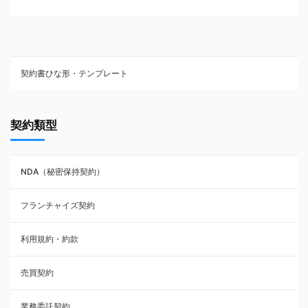
契約書ひな形・テンプレート
契約書ひな型・無料ダウンロード一覧
契約類型
NDA（秘密保持契約）
NDA（秘密保持契約）
業務委託契約
フランチャイズ契約
利用規約・約款
利用規約・約款
覚書・合意書・同意書
売買契約
承諾書
業務委託契約