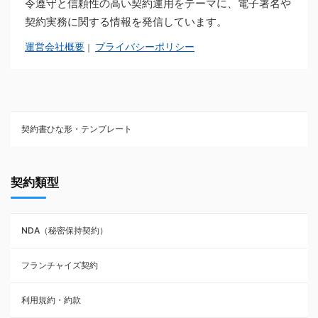
令遵守と信頼性の高い契約運用をテーマに、電子署名や
契約実務に関する情報を発信しています。
運営会社概要
プライバシーポリシー
｜
契約書ひな形・テンプレート
契約書ひな型・無料ダウンロード一覧
契約類型
NDA（秘密保持契約）
NDA（秘密保持契約）
業務委託契約
フランチャイズ契約
利用規約・約款
利用規約・約款
覚書・合意書・同意書