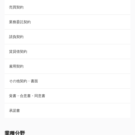
売買契約
承諾書
業務委託契約
雇用契約
請負契約
その他契約・書面
賃貸借契約
売買契約
雇用契約
株主総会議事録・関連書類
その他契約・書面
請負契約
覚書・合意書・同意書
フランチャイズ契約
承諾書
賃貸借契約
業種分野