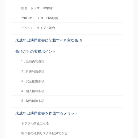
映画・ドラマ・CM撮影
YouTube・TikTok・SNS動画
イベント・ライブ・舞台
未成年出演同意書に記載すべき主な条項
条項ごとの実務ポイント
1．出演内容条項
2．肖像利用条項
3．安全配慮条項
4．個人情報条項
5．契約解除条項
未成年出演同意書を作成するメリット
トラブル防止になる
制作側の法的リスクを軽減できる