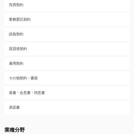
売買契約
承諾書
業務委託契約
雇用契約
請負契約
その他契約・書面
賃貸借契約
売買契約
雇用契約
株主総会議事録・関連書類
その他契約・書面
請負契約
覚書・合意書・同意書
フランチャイズ契約
承諾書
賃貸借契約
業種分野