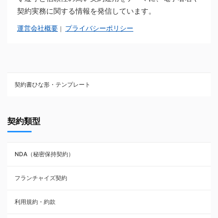
契約実務に関する情報を発信しています。
運営会社概要
プライバシーポリシー
｜
契約書ひな形・テンプレート
契約書ひな型・無料ダウンロード一覧
契約類型
NDA（秘密保持契約）
NDA（秘密保持契約）
業務委託契約
フランチャイズ契約
利用規約・約款
利用規約・約款
覚書・合意書・同意書