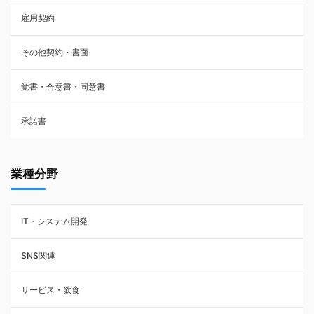
雇用契約
株主総会議事録・関連書類
その他契約・書面
請負契約
覚書・合意書・同意書
フランチャイズ契約
承諾書
賃貸借契約
業種分野
IT・システム開発
SNS関連
サービス・飲食