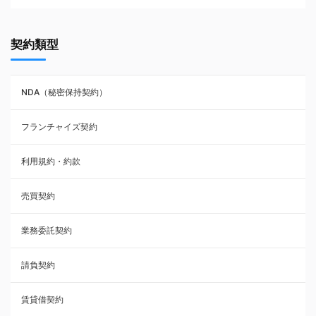
契約書ひな型・無料ダウンロード一覧
契約類型
NDA（秘密保持契約）
NDA（秘密保持契約）
業務委託契約
フランチャイズ契約
利用規約・約款
利用規約・約款
覚書・合意書・同意書
売買契約
承諾書
業務委託契約
雇用契約
請負契約
その他契約・書面
賃貸借契約
売買契約