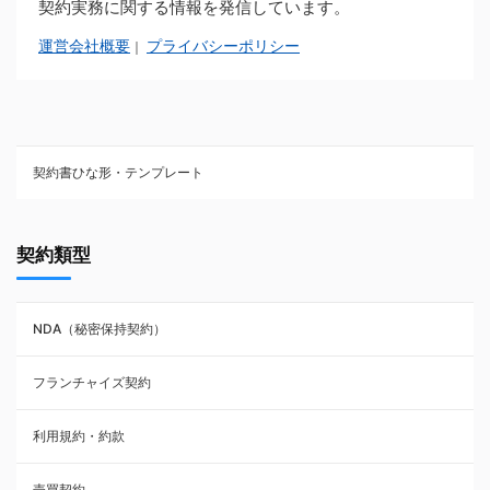
契約実務に関する情報を発信しています。
運営会社概要
プライバシーポリシー
｜
契約書ひな形・テンプレート
契約書ひな型・無料ダウンロード一覧
契約類型
NDA（秘密保持契約）
NDA（秘密保持契約）
業務委託契約
フランチャイズ契約
利用規約・約款
利用規約・約款
覚書・合意書・同意書
売買契約