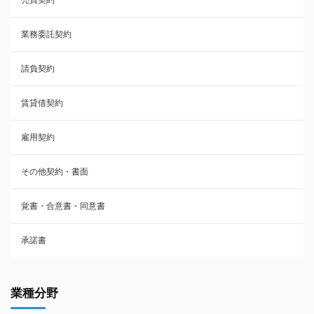
承諾書
業務委託契約
雇用契約
請負契約
その他契約・書面
賃貸借契約
売買契約
雇用契約
株主総会議事録・関連書類
その他契約・書面
請負契約
覚書・合意書・同意書
フランチャイズ契約
承諾書
賃貸借契約
業種分野