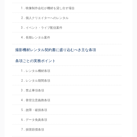
1．映像制作会社が機材を貸し出す場合
2．個人クリエイターへのレンタル
3．イベント・ライブ配信案件
4．長期レンタル案件
撮影機材レンタル契約書に盛り込むべき主な条項
条項ごとの実務ポイント
1．レンタル機材条項
2．レンタル期間条項
3．禁止事項条項
4．善管注意義務条項
5．故障・破損条項
6．データ免責条項
7．損害賠償条項