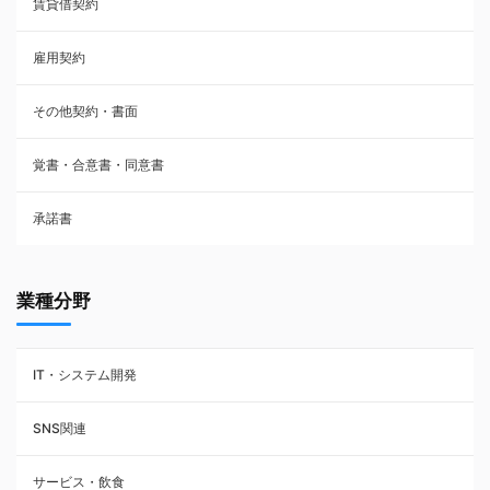
賃貸借契約
売買契約
雇用契約
株主総会議事録・関連書類
その他契約・書面
請負契約
覚書・合意書・同意書
フランチャイズ契約
承諾書
賃貸借契約
業種分野
IT・システム開発
SNS関連
サービス・飲食