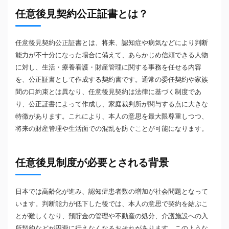
任意後見契約公正証書とは？
任意後見契約公正証書とは、将来、認知症や病気などにより判断
能力が不十分になった場合に備えて、あらかじめ信頼できる人物
に対し、生活・療養看護・財産管理に関する事務を任せる内容
を、公正証書として作成する契約書です。通常の委任契約や家族
間の口約束とは異なり、任意後見契約は法律に基づく制度であ
り、公正証書によって作成し、家庭裁判所が関与する点に大きな
特徴があります。これにより、本人の意思を最大限尊重しつつ、
将来の財産管理や生活面での混乱を防ぐことが可能になります。
任意後見制度が必要とされる背景
日本では高齢化が進み、認知症患者数の増加が社会問題となって
います。判断能力が低下した後では、本人の意思で契約を結ぶこ
とが難しくなり、預貯金の管理や不動産の処分、介護施設への入
所契約などが円滑に行えなくなるおそれがあります。このような