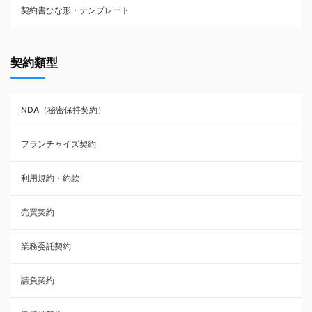
契約書ひな形・テンプレート
契約書ひな型・無料ダウンロード一覧
契約類型
NDA（秘密保持契約）
NDA（秘密保持契約）
業務委託契約
フランチャイズ契約
利用規約・約款
利用規約・約款
覚書・合意書・同意書
売買契約
承諾書
業務委託契約
雇用契約
請負契約
その他契約・書面