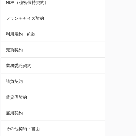
NDA（秘密保持契約）
業務委託契約
フランチャイズ契約
利用規約・約款
利用規約・約款
覚書・合意書・同意書
売買契約
承諾書
業務委託契約
雇用契約
請負契約
その他契約・書面
賃貸借契約
売買契約
雇用契約
株主総会議事録・関連書類
その他契約・書面
請負契約