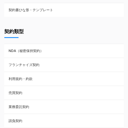
契約書ひな形・テンプレート
契約書ひな型・無料ダウンロード一覧
契約類型
NDA（秘密保持契約）
NDA（秘密保持契約）
業務委託契約
フランチャイズ契約
利用規約・約款
利用規約・約款
覚書・合意書・同意書
売買契約
承諾書
業務委託契約
雇用契約
請負契約
その他契約・書面