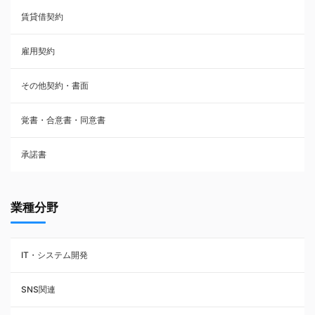
賃貸借契約
売買契約
雇用契約
株主総会議事録・関連書類
その他契約・書面
請負契約
覚書・合意書・同意書
フランチャイズ契約
承諾書
賃貸借契約
業種分野
IT・システム開発
SNS関連