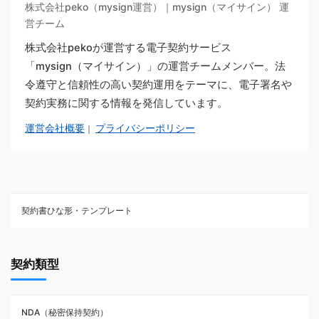
株式会社peko（mysign運営）｜mysign（マイサイン） 運
営チーム
株式会社pekoが運営する電子契約サービス
「mysign（マイサイン）」の運営チームメンバー。法
令遵守と信頼性の高い契約運用をテーマに、電子署名や
契約実務に関する情報を発信しています。
運営会社概要
プライバシーポリシー
｜
契約書ひな形・テンプレート
契約書ひな型・無料ダウンロード一覧
契約類型
NDA（秘密保持契約）
NDA（秘密保持契約）
業務委託契約