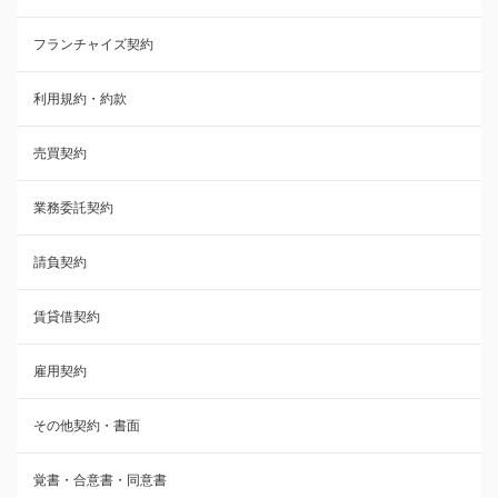
フランチャイズ契約
利用規約・約款
利用規約・約款
覚書・合意書・同意書
売買契約
承諾書
業務委託契約
雇用契約
請負契約
その他契約・書面
賃貸借契約
売買契約
雇用契約
株主総会議事録・関連書類
その他契約・書面
請負契約
覚書・合意書・同意書
フランチャイズ契約