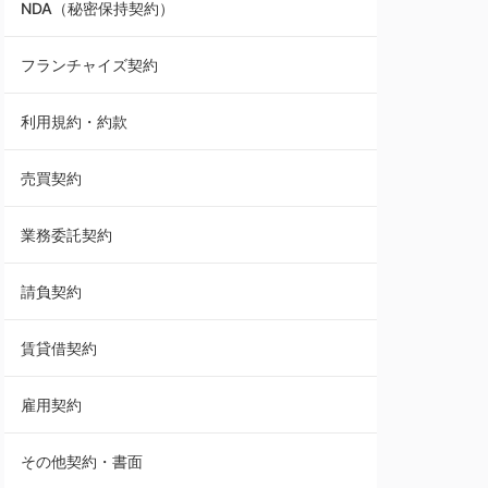
NDA（秘密保持契約）
業務委託契約
フランチャイズ契約
利用規約・約款
利用規約・約款
覚書・合意書・同意書
売買契約
承諾書
業務委託契約
雇用契約
請負契約
その他契約・書面
賃貸借契約
売買契約
雇用契約
株主総会議事録・関連書類
その他契約・書面
請負契約