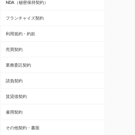
NDA（秘密保持契約）
業務委託契約
フランチャイズ契約
利用規約・約款
利用規約・約款
覚書・合意書・同意書
売買契約
承諾書
業務委託契約
雇用契約
請負契約
その他契約・書面
賃貸借契約
売買契約
雇用契約
株主総会議事録・関連書類
その他契約・書面
請負契約