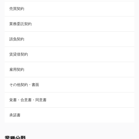
売買契約
承諾書
業務委託契約
雇用契約
請負契約
その他契約・書面
賃貸借契約
売買契約
雇用契約
株主総会議事録・関連書類
その他契約・書面
請負契約
覚書・合意書・同意書
フランチャイズ契約
承諾書
賃貸借契約
業種分野