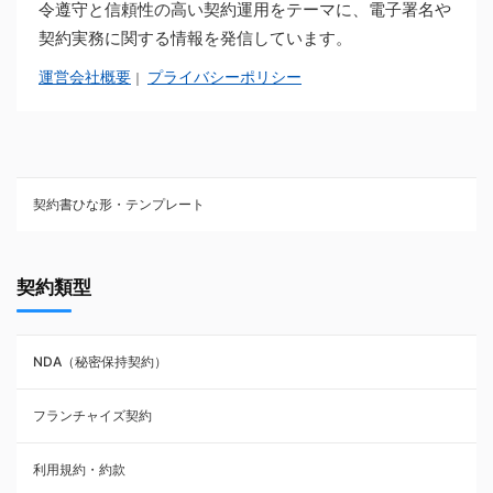
令遵守と信頼性の高い契約運用をテーマに、電子署名や
契約実務に関する情報を発信しています。
運営会社概要
プライバシーポリシー
｜
契約書ひな形・テンプレート
契約書ひな型・無料ダウンロード一覧
契約類型
NDA（秘密保持契約）
NDA（秘密保持契約）
業務委託契約
フランチャイズ契約
利用規約・約款
利用規約・約款
覚書・合意書・同意書