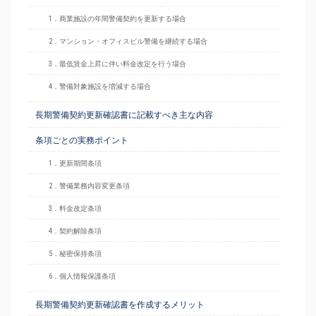
1．商業施設の年間警備契約を更新する場合
2．マンション・オフィスビル警備を継続する場合
3．最低賃金上昇に伴い料金改定を行う場合
4．警備対象施設を増減する場合
長期警備契約更新確認書に記載すべき主な内容
条項ごとの実務ポイント
1．更新期間条項
2．警備業務内容変更条項
3．料金改定条項
4．契約解除条項
5．秘密保持条項
6．個人情報保護条項
長期警備契約更新確認書を作成するメリット