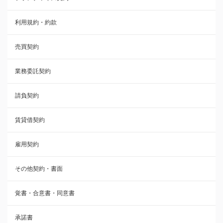
利用規約・約款
覚書・合意書・同意書
売買契約
承諾書
業務委託契約
雇用契約
請負契約
その他契約・書面
賃貸借契約
売買契約
雇用契約
株主総会議事録・関連書類
その他契約・書面
請負契約
覚書・合意書・同意書
フランチャイズ契約
承諾書
賃貸借契約