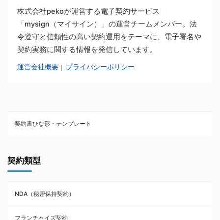
株式会社pekoが運営する電子契約サービス
「mysign（マイサイン）」の運営チームメンバー。法
令遵守と信頼性の高い契約運用をテーマに、電子署名や
契約実務に関する情報を発信しています。
運営会社概要
プライバシーポリシー
｜
契約書ひな形・テンプレート
契約書ひな型・無料ダウンロード一覧
契約類型
NDA（秘密保持契約）
NDA（秘密保持契約）
業務委託契約
フランチャイズ契約
利用規約・約款