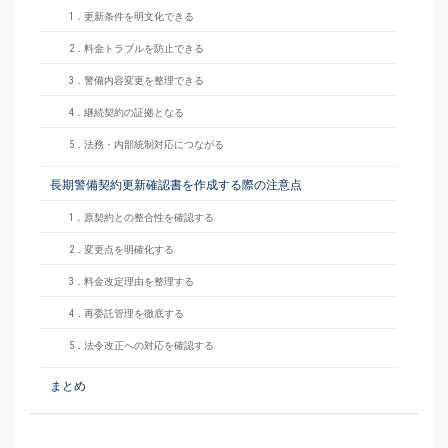
1．更新条件を明文化できる
2．料金トラブルを防止できる
3．警備内容変更を整理できる
4．継続契約の証拠となる
5．法務・内部統制対応につながる
長期警備契約更新確認書を作成する際の注意点
1．原契約との整合性を確認する
2．変更点を明確化する
3．料金改定理由を整理する
4．再委託管理を徹底する
5．法令改正への対応を確認する
まとめ