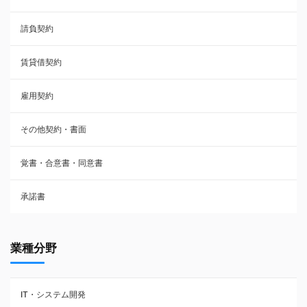
請負契約
その他契約・書面
賃貸借契約
売買契約
雇用契約
株主総会議事録・関連書類
その他契約・書面
請負契約
覚書・合意書・同意書
フランチャイズ契約
承諾書
賃貸借契約
業種分野
IT・システム開発