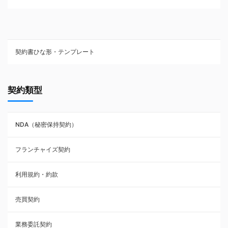
契約書ひな形・テンプレート
契約書ひな型・無料ダウンロード一覧
契約類型
NDA（秘密保持契約）
NDA（秘密保持契約）
業務委託契約
フランチャイズ契約
利用規約・約款
利用規約・約款
覚書・合意書・同意書
売買契約
承諾書
業務委託契約
雇用契約