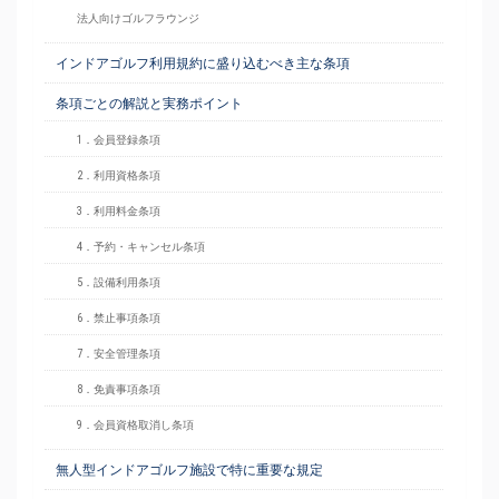
法人向けゴルフラウンジ
インドアゴルフ利用規約に盛り込むべき主な条項
条項ごとの解説と実務ポイント
1．会員登録条項
2．利用資格条項
3．利用料金条項
4．予約・キャンセル条項
5．設備利用条項
6．禁止事項条項
7．安全管理条項
8．免責事項条項
9．会員資格取消し条項
無人型インドアゴルフ施設で特に重要な規定