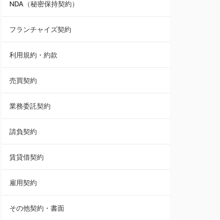
NDA（秘密保持契約）
業務委託契約
フランチャイズ契約
利用規約・約款
利用規約・約款
覚書・合意書・同意書
売買契約
承諾書
業務委託契約
雇用契約
請負契約
その他契約・書面
賃貸借契約
売買契約
雇用契約
株主総会議事録・関連書類
その他契約・書面
請負契約