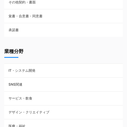
その他契約・書面
請負契約
覚書・合意書・同意書
フランチャイズ契約
承諾書
賃貸借契約
業種分野
IT・システム開発
SNS関連
サービス・飲食
デザイン・クリエイティブ
医療・福祉