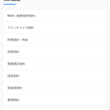
NDA（秘密保持契約）
NDA（秘密保持契約）
業務委託契約
フランチャイズ契約
利用規約・約款
利用規約・約款
覚書・合意書・同意書
売買契約
承諾書
業務委託契約
雇用契約
請負契約
その他契約・書面
賃貸借契約
売買契約
雇用契約
株主総会議事録・関連書類