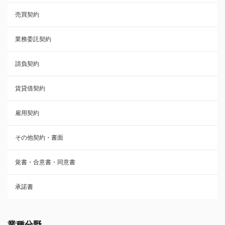
売買契約
承諾書
業務委託契約
雇用契約
請負契約
その他契約・書面
賃貸借契約
売買契約
雇用契約
株主総会議事録・関連書類
その他契約・書面
請負契約
覚書・合意書・同意書
フランチャイズ契約
承諾書
賃貸借契約
業種分野