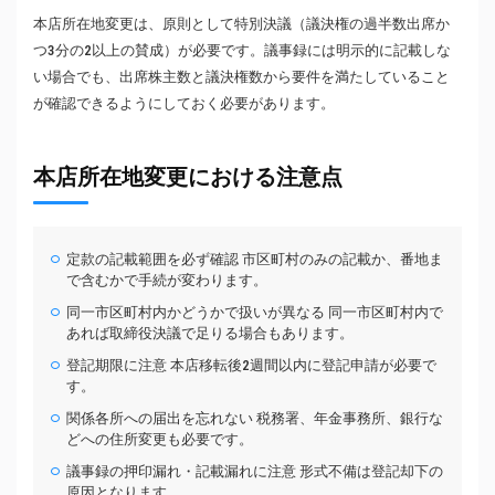
本店所在地変更は、原則として特別決議（議決権の過半数出席か
つ3分の2以上の賛成）が必要です。議事録には明示的に記載しな
い場合でも、出席株主数と議決権数から要件を満たしていること
が確認できるようにしておく必要があります。
本店所在地変更における注意点
定款の記載範囲を必ず確認 市区町村のみの記載か、番地ま
で含むかで手続が変わります。
同一市区町村内かどうかで扱いが異なる 同一市区町村内で
あれば取締役決議で足りる場合もあります。
登記期限に注意 本店移転後2週間以内に登記申請が必要で
す。
関係各所への届出を忘れない 税務署、年金事務所、銀行な
どへの住所変更も必要です。
議事録の押印漏れ・記載漏れに注意 形式不備は登記却下の
原因となります。