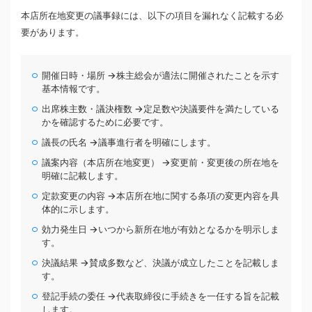
本店所在地変更の議事録には、以下の項目を漏れなく記載する必
要があります。
開催日時・場所 →株主総会が適法に開催されたことを示す
基本情報です。
出席株主数・議決権数 →定足数や決議要件を満たしている
かを確認するために必要です。
議長の氏名 →議事進行者を明確にします。
議案内容（本店所在地変更） →変更前・変更後の所在地を
明確に記載します。
定款変更の内容 →本店所在地に関する条項の変更内容を具
体的に示します。
効力発生日 →いつから新所在地が有効となるかを明示しま
す。
決議結果 →賛成多数など、決議が成立したことを記載しま
す。
登記手続の委任 →代表取締役に手続きを一任する旨を記載
します。