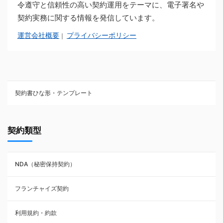
令遵守と信頼性の高い契約運用をテーマに、電子署名や
契約実務に関する情報を発信しています。
運営会社概要
プライバシーポリシー
｜
契約書ひな形・テンプレート
契約書ひな型・無料ダウンロード一覧
契約類型
NDA（秘密保持契約）
NDA（秘密保持契約）
業務委託契約
フランチャイズ契約
利用規約・約款
利用規約・約款
覚書・合意書・同意書