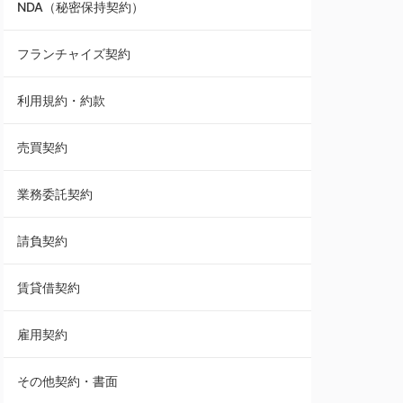
NDA（秘密保持契約）
業務委託契約
フランチャイズ契約
利用規約・約款
利用規約・約款
覚書・合意書・同意書
売買契約
承諾書
業務委託契約
雇用契約
請負契約
その他契約・書面
賃貸借契約
売買契約
雇用契約
株主総会議事録・関連書類
その他契約・書面
請負契約