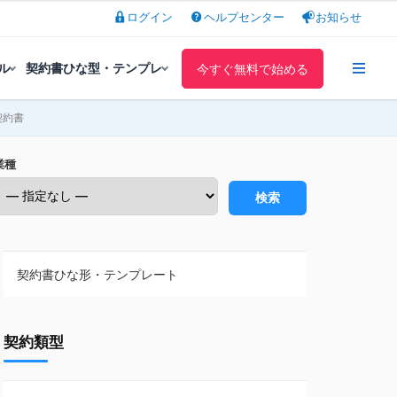
ログイン
ヘルプセンター
お知らせ
ル
契約書ひな型・テンプレ
今すぐ無料で始める
契約書
業種
検索
契約書ひな形・テンプレート
契約書ひな型・無料ダウンロード一覧
契約類型
NDA（秘密保持契約）