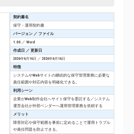
契約書名
保守・運用契約書
バージョン ／ ファイル
1.00 ／ Word
作成日 ／ 更新日
2026年6月16日 ／ 2026年6月16日
特徴
システムやWebサイトの継続的な保守管理業務に必要な
責任範囲や対応内容を明確化できる。
利用シーン
企業がWeb制作会社へサイト保守を委託する／システム
運営会社が外部ベンダーへ運用管理業務を依頼する
メリット
障害対応や保守範囲を事前に定めることで運用トラブル
や責任問題を防止できる。