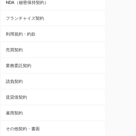
NDA（秘密保持契約）
業務委託契約
フランチャイズ契約
利用規約・約款
利用規約・約款
覚書・合意書・同意書
売買契約
承諾書
業務委託契約
雇用契約
請負契約
その他契約・書面
賃貸借契約
売買契約
雇用契約
株主総会議事録・関連書類
その他契約・書面
請負契約