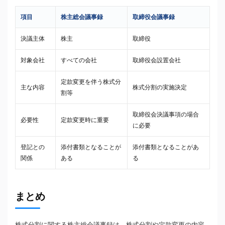
項目
株主総会議事録
取締役会議事録
決議主体
株主
取締役
対象会社
すべての会社
取締役会設置会社
定款変更を伴う株式分
主な内容
株式分割の実施決定
割等
取締役会決議事項の場合
必要性
定款変更時に重要
に必要
登記との
添付書類となることが
添付書類となることがあ
関係
ある
る
まとめ
株式分割に関する株主総会議事録は、株式分割や定款変更の内容