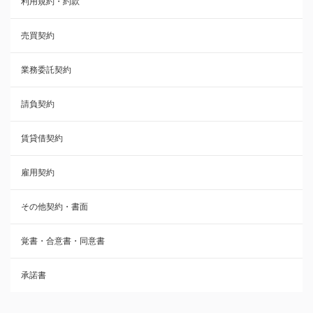
利用規約・約款
覚書・合意書・同意書
売買契約
承諾書
業務委託契約
雇用契約
請負契約
その他契約・書面
賃貸借契約
売買契約
雇用契約
株主総会議事録・関連書類
その他契約・書面
請負契約
覚書・合意書・同意書
フランチャイズ契約
承諾書
賃貸借契約