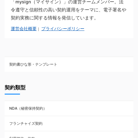
「mysign（マイサイン）」の運営チームメンバー。法
令遵守と信頼性の高い契約運用をテーマに、電子署名や
契約実務に関する情報を発信しています。
運営会社概要
プライバシーポリシー
｜
契約書ひな形・テンプレート
契約書ひな型・無料ダウンロード一覧
契約類型
NDA（秘密保持契約）
NDA（秘密保持契約）
業務委託契約
フランチャイズ契約
利用規約・約款