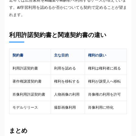
近年では広告素材をAI編集やAI解析へ利用するケースが増えていま
す。AI学習利用を認めるか否かについても契約で定めることが望ま
れます。
利用許諾契約書と関連契約書の違い
契約書
主な目的
権利の扱い
利用許諾契約書
利用を認める
権利は権利者に残る
著作権譲渡契約書
権利を移転する
権利が譲受人へ移転
肖像利用許諾契約書
人物画像の利用
肖像権の利用を許可
モデルリリース
撮影画像利用
肖像利用に特化
まとめ