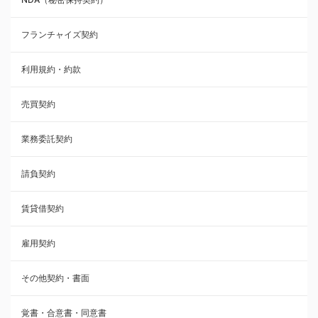
業務委託契約
フランチャイズ契約
利用規約・約款
利用規約・約款
覚書・合意書・同意書
売買契約
承諾書
業務委託契約
雇用契約
請負契約
その他契約・書面
賃貸借契約
売買契約
雇用契約
株主総会議事録・関連書類
その他契約・書面
請負契約
覚書・合意書・同意書
フランチャイズ契約