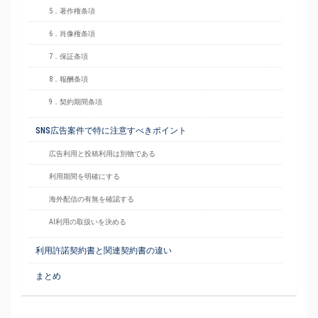
5．著作権条項
6．肖像権条項
7．保証条項
8．報酬条項
9．契約期間条項
SNS広告案件で特に注意すべきポイント
広告利用と投稿利用は別物である
利用期間を明確にする
海外配信の有無を確認する
AI利用の取扱いを決める
利用許諾契約書と関連契約書の違い
まとめ