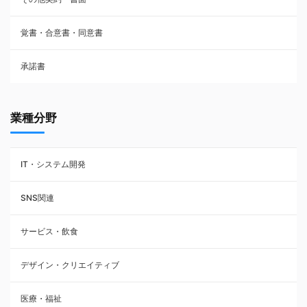
請負契約
覚書・合意書・同意書
フランチャイズ契約
承諾書
賃貸借契約
業種分野
IT・システム開発
SNS関連
サービス・飲食
デザイン・クリエイティブ
医療・福祉