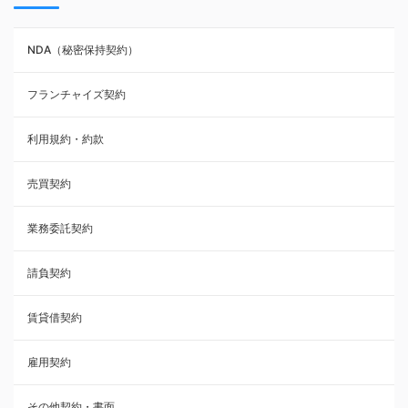
NDA（秘密保持契約）
NDA（秘密保持契約）
業務委託契約
フランチャイズ契約
利用規約・約款
利用規約・約款
覚書・合意書・同意書
売買契約
承諾書
業務委託契約
雇用契約
請負契約
その他契約・書面
賃貸借契約
売買契約
雇用契約
株主総会議事録・関連書類
その他契約・書面