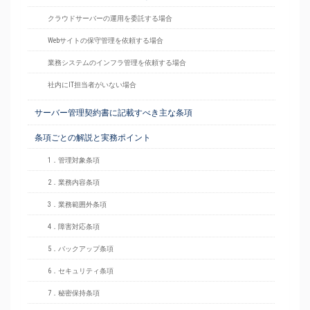
クラウドサーバーの運用を委託する場合
Webサイトの保守管理を依頼する場合
業務システムのインフラ管理を依頼する場合
社内にIT担当者がいない場合
サーバー管理契約書に記載すべき主な条項
条項ごとの解説と実務ポイント
1．管理対象条項
2．業務内容条項
3．業務範囲外条項
4．障害対応条項
5．バックアップ条項
6．セキュリティ条項
7．秘密保持条項