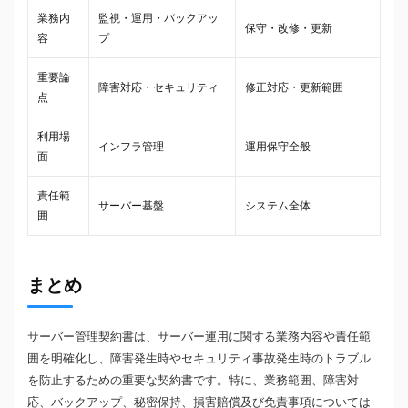
業務内
監視・運用・バックアッ
保守・改修・更新
容
プ
重要論
障害対応・セキュリティ
修正対応・更新範囲
点
利用場
インフラ管理
運用保守全般
面
責任範
サーバー基盤
システム全体
囲
まとめ
サーバー管理契約書は、サーバー運用に関する業務内容や責任範
囲を明確化し、障害発生時やセキュリティ事故発生時のトラブル
を防止するための重要な契約書です。特に、業務範囲、障害対
応、バックアップ、秘密保持、損害賠償及び免責事項については