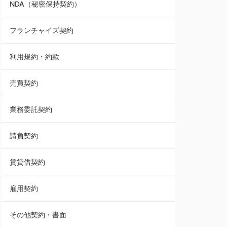
NDA（秘密保持契約）
業務委託契約
フランチャイズ契約
利用規約・約款
利用規約・約款
覚書・合意書・同意書
売買契約
承諾書
業務委託契約
雇用契約
請負契約
その他契約・書面
賃貸借契約
売買契約
雇用契約
株主総会議事録・関連書類
その他契約・書面
請負契約