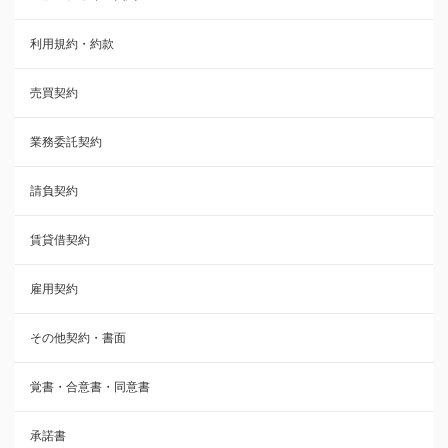
利用規約・約款
覚書・合意書・同意書
売買契約
承諾書
業務委託契約
雇用契約
請負契約
その他契約・書面
賃貸借契約
売買契約
雇用契約
株主総会議事録・関連書類
その他契約・書面
請負契約
覚書・合意書・同意書
フランチャイズ契約
承諾書
賃貸借契約