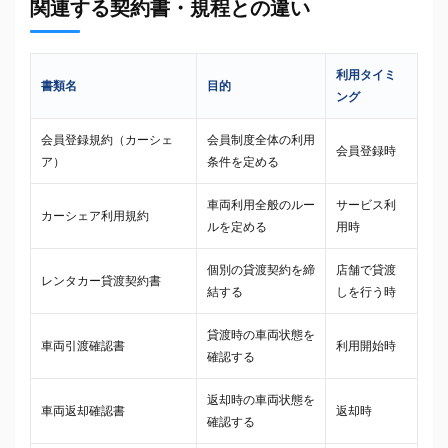
関連する契約書・規程との違い
利用タイミ
書類名
目的
ング
会員登録規約（カーシェ
会員制度全体の利用
会員登録時
ア）
条件を定める
車両利用全般のルー
サービス利
カーシェア利用規約
ルを定める
用時
個別の貸渡契約を締
店舗で貸渡
レンタカー貸渡契約書
結する
しを行う時
貸渡時の車両状態を
車両引渡確認書
利用開始時
確認する
返却時の車両状態を
車両返却確認書
返却時
確認する