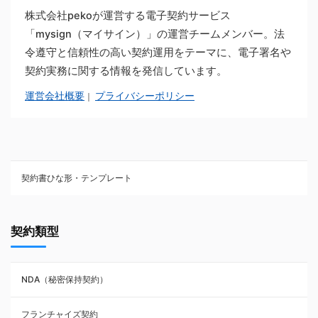
株式会社pekoが運営する電子契約サービス
「mysign（マイサイン）」の運営チームメンバー。法
令遵守と信頼性の高い契約運用をテーマに、電子署名や
契約実務に関する情報を発信しています。
運営会社概要
プライバシーポリシー
｜
契約書ひな形・テンプレート
契約書ひな型・無料ダウンロード一覧
契約類型
NDA（秘密保持契約）
NDA（秘密保持契約）
業務委託契約
フランチャイズ契約
利用規約・約款