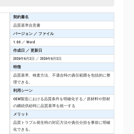
契約書名
品質基準合意書
バージョン ／ ファイル
1.00 ／ Word
作成日 ／ 更新日
2026年6月2日 ／ 2026年6月2日
特徴
品質基準、検査方法、不適合時の責任範囲を包括的に整
理できる。
利用シーン
OEM製造における品質条件を明確化する／原材料や部材
の継続供給時に品質基準を統一する
メリット
品質トラブル発生時の対応方法や責任分担を事前に明確
化できる。