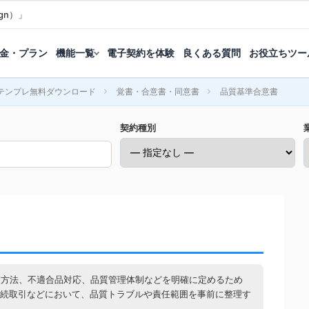
gn）」
金・プラン
機能一覧
電子契約を体験
良くある質問
お役立ちツー
テンプレ無料ダウンロード
覚書・合意書・同意書
品質基準合意書
契約種別
査方法、不適合品対応、品質管理体制などを明確に定めるため
継続取引などにおいて、品質トラブルや責任範囲を事前に整理す