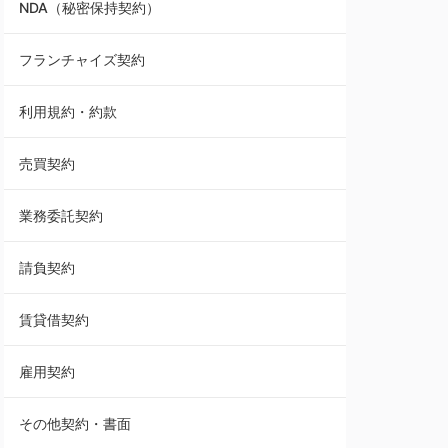
NDA（秘密保持契約）
業務委託契約
フランチャイズ契約
利用規約・約款
利用規約・約款
覚書・合意書・同意書
売買契約
承諾書
業務委託契約
雇用契約
請負契約
その他契約・書面
賃貸借契約
売買契約
雇用契約
株主総会議事録・関連書類
その他契約・書面
請負契約