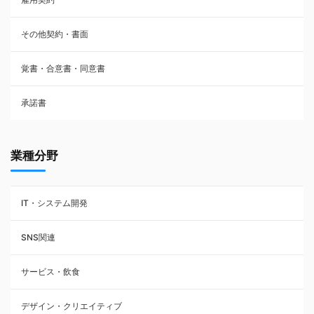
株主総会議事録・関連書類
その他契約・書面
請負契約
覚書・合意書・同意書
フランチャイズ契約
承諾書
賃貸借契約
業種分野
IT・システム開発
SNS関連
サービス・飲食
デザイン・クリエイティブ