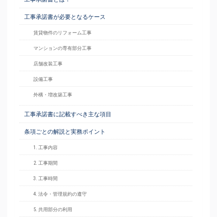
工事承諾書が必要となるケース
賃貸物件のリフォーム工事
マンションの専有部分工事
店舗改装工事
設備工事
外構・増改築工事
工事承諾書に記載すべき主な項目
条項ごとの解説と実務ポイント
1. 工事内容
2. 工事期間
3. 工事時間
4. 法令・管理規約の遵守
5. 共用部分の利用