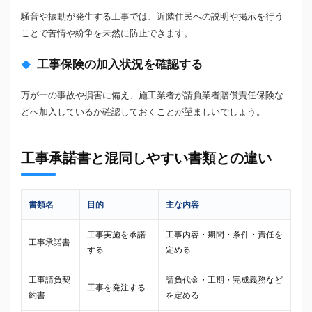
騒音や振動が発生する工事では、近隣住民への説明や掲示を行う
ことで苦情や紛争を未然に防止できます。
工事保険の加入状況を確認する
万が一の事故や損害に備え、施工業者が請負業者賠償責任保険な
どへ加入しているか確認しておくことが望ましいでしょう。
工事承諾書と混同しやすい書類との違い
書類名
目的
主な内容
工事実施を承諾
工事内容・期間・条件・責任を
工事承諾書
する
定める
工事請負契
請負代金・工期・完成義務など
工事を発注する
約書
を定める