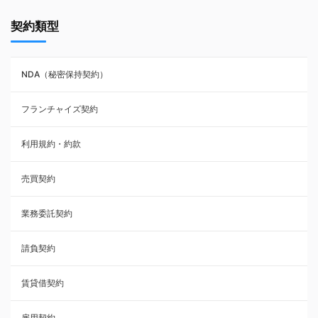
契約書ひな型・無料ダウンロード一覧
契約類型
NDA（秘密保持契約）
NDA（秘密保持契約）
業務委託契約
フランチャイズ契約
利用規約・約款
利用規約・約款
覚書・合意書・同意書
売買契約
承諾書
業務委託契約
雇用契約
請負契約
その他契約・書面
賃貸借契約
売買契約
雇用契約