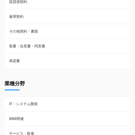
賃貸借契約
売買契約
雇用契約
株主総会議事録・関連書類
その他契約・書面
請負契約
覚書・合意書・同意書
フランチャイズ契約
承諾書
賃貸借契約
業種分野
IT・システム開発
SNS関連
サービス・飲食