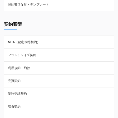
契約書ひな形・テンプレート
契約書ひな型・無料ダウンロード一覧
契約類型
NDA（秘密保持契約）
NDA（秘密保持契約）
業務委託契約
フランチャイズ契約
利用規約・約款
利用規約・約款
覚書・合意書・同意書
売買契約
承諾書
業務委託契約
雇用契約
請負契約
その他契約・書面