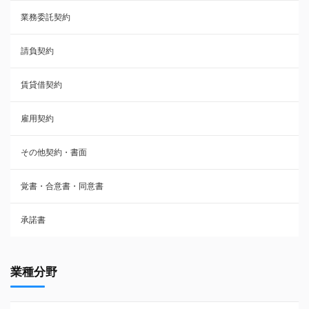
業務委託契約
雇用契約
請負契約
その他契約・書面
賃貸借契約
売買契約
雇用契約
株主総会議事録・関連書類
その他契約・書面
請負契約
覚書・合意書・同意書
フランチャイズ契約
承諾書
賃貸借契約
業種分野