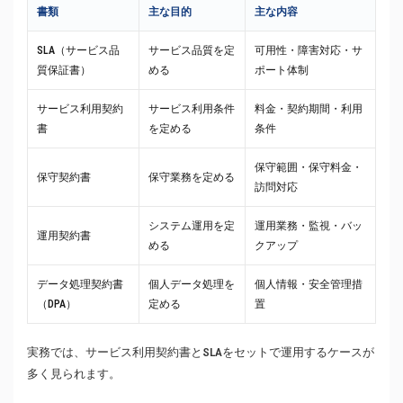
書類
主な目的
主な内容
SLA（サービス品
サービス品質を定
可用性・障害対応・サ
質保証書）
める
ポート体制
サービス利用契約
サービス利用条件
料金・契約期間・利用
書
を定める
条件
保守範囲・保守料金・
保守契約書
保守業務を定める
訪問対応
システム運用を定
運用業務・監視・バッ
運用契約書
める
クアップ
データ処理契約書
個人データ処理を
個人情報・安全管理措
（DPA）
定める
置
実務では、サービス利用契約書とSLAをセットで運用するケースが
多く見られます。