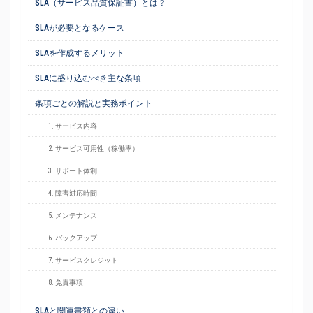
SLA（サービス品質保証書）とは？
SLAが必要となるケース
SLAを作成するメリット
SLAに盛り込むべき主な条項
条項ごとの解説と実務ポイント
1. サービス内容
2. サービス可用性（稼働率）
3. サポート体制
4. 障害対応時間
5. メンテナンス
6. バックアップ
7. サービスクレジット
8. 免責事項
SLAと関連書類との違い