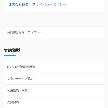
運営会社概要
プライバシーポリシー
｜
契約書ひな形・テンプレート
契約書ひな型・無料ダウンロード一覧
契約類型
NDA（秘密保持契約）
NDA（秘密保持契約）
業務委託契約
フランチャイズ契約
利用規約・約款
利用規約・約款
覚書・合意書・同意書
売買契約
承諾書