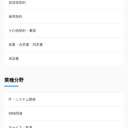
賃貸借契約
売買契約
雇用契約
株主総会議事録・関連書類
その他契約・書面
請負契約
覚書・合意書・同意書
フランチャイズ契約
承諾書
賃貸借契約
業種分野
IT・システム開発
SNS関連
サービス・飲食