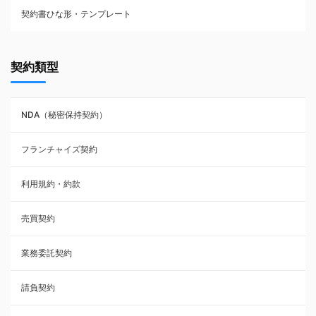
契約書ひな形・テンプレート
契約書ひな型・無料ダウンロード一覧
契約類型
NDA（秘密保持契約）
NDA（秘密保持契約）
業務委託契約
フランチャイズ契約
利用規約・約款
利用規約・約款
覚書・合意書・同意書
売買契約
承諾書
業務委託契約
雇用契約
請負契約
その他契約・書面