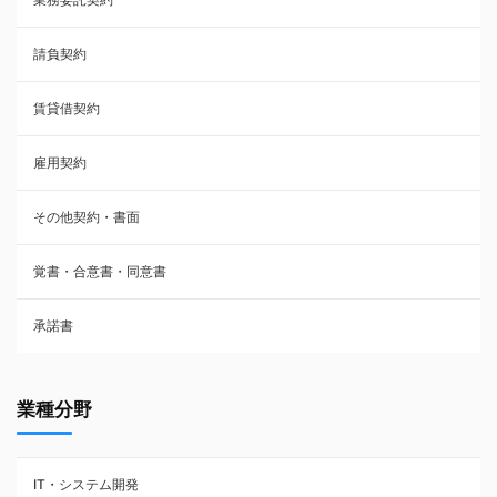
雇用契約
請負契約
その他契約・書面
賃貸借契約
売買契約
雇用契約
株主総会議事録・関連書類
その他契約・書面
請負契約
覚書・合意書・同意書
フランチャイズ契約
承諾書
賃貸借契約
業種分野
IT・システム開発