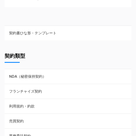
契約書ひな形・テンプレート
契約書ひな型・無料ダウンロード一覧
契約類型
NDA（秘密保持契約）
NDA（秘密保持契約）
業務委託契約
フランチャイズ契約
利用規約・約款
利用規約・約款
覚書・合意書・同意書
売買契約
承諾書
業務委託契約