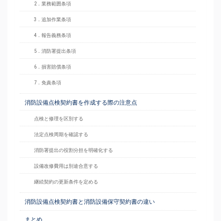
2．業務範囲条項
3．追加作業条項
4．報告義務条項
5．消防署提出条項
6．損害賠償条項
7．免責条項
消防設備点検契約書を作成する際の注意点
点検と修理を区別する
法定点検周期を確認する
消防署提出の役割分担を明確化する
設備改修費用は別途合意する
継続契約の更新条件を定める
消防設備点検契約書と消防設備保守契約書の違い
まとめ