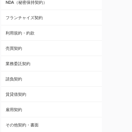
NDA（秘密保持契約）
業務委託契約
フランチャイズ契約
利用規約・約款
利用規約・約款
覚書・合意書・同意書
売買契約
承諾書
業務委託契約
雇用契約
請負契約
その他契約・書面
賃貸借契約
売買契約
雇用契約
株主総会議事録・関連書類
その他契約・書面
請負契約