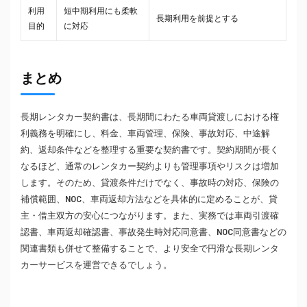
利用
短中期利用にも柔軟
長期利用を前提とする
目的
に対応
まとめ
長期レンタカー契約書は、長期間にわたる車両貸渡しにおける権
利義務を明確にし、料金、車両管理、保険、事故対応、中途解
約、返却条件などを整理する重要な契約書です。契約期間が長く
なるほど、通常のレンタカー契約よりも管理事項やリスクは増加
します。そのため、貸渡条件だけでなく、事故時の対応、保険の
補償範囲、NOC、車両返却方法などを具体的に定めることが、貸
主・借主双方の安心につながります。また、実務では車両引渡確
認書、車両返却確認書、事故発生時対応同意書、NOC同意書などの
関連書類も併せて整備することで、より安全で円滑な長期レンタ
カーサービスを運営できるでしょう。