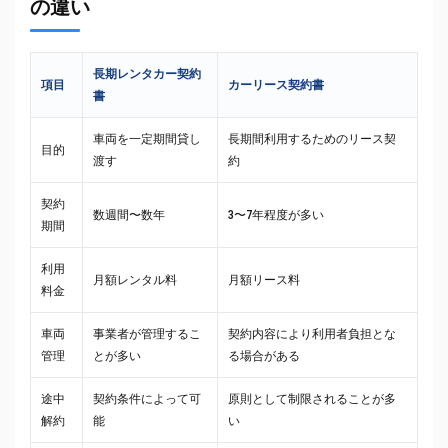
の違い
長期レンタカー契約
項目
カーリース契約書
書
車両を一定期間貸し
長期間利用するためのリース契
目的
渡す
約
契約
数週間〜数年
3〜7年程度が多い
期間
利用
月額レンタル料
月額リース料
料金
車両
事業者が管理するこ
契約内容により利用者負担とな
管理
とが多い
る場合がある
途中
契約条件によって可
原則として制限されることが多
解約
能
い