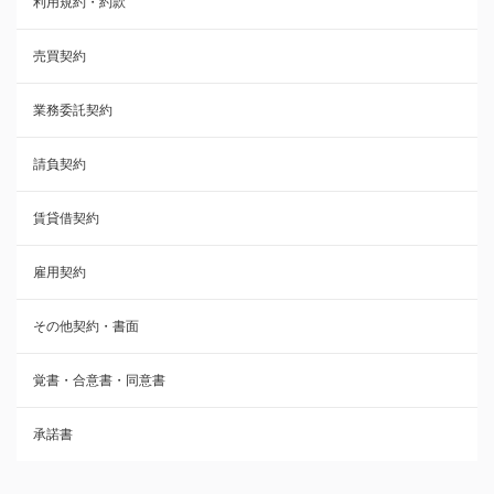
利用規約・約款
覚書・合意書・同意書
売買契約
承諾書
業務委託契約
雇用契約
請負契約
その他契約・書面
賃貸借契約
売買契約
雇用契約
株主総会議事録・関連書類
その他契約・書面
請負契約
覚書・合意書・同意書
フランチャイズ契約
承諾書
賃貸借契約