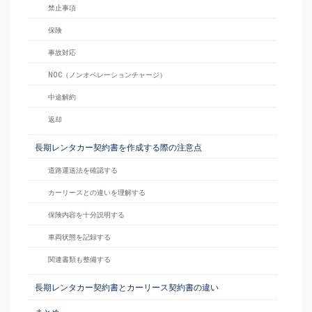
禁止事項
保険
事故対応
NOC（ノンオペレーションチャージ）
中途解約
返却
長期レンタカー契約書を作成する際の注意点
道路運送法を確認する
カーリースとの違いを理解する
保険内容を十分説明する
車両状態を記録する
関連書類も整備する
長期レンタカー契約書とカーリース契約書の違い