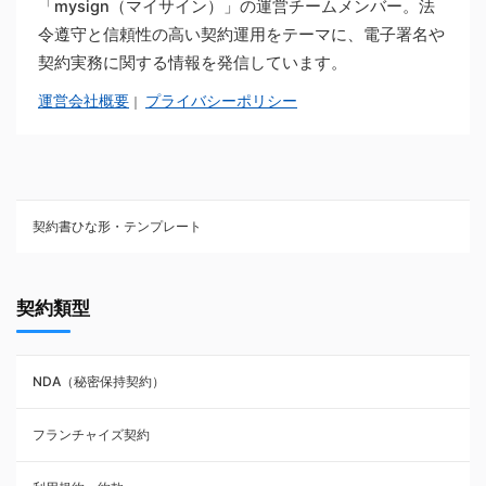
「mysign（マイサイン）」の運営チームメンバー。法
令遵守と信頼性の高い契約運用をテーマに、電子署名や
契約実務に関する情報を発信しています。
運営会社概要
プライバシーポリシー
｜
契約書ひな形・テンプレート
契約書ひな型・無料ダウンロード一覧
契約類型
NDA（秘密保持契約）
NDA（秘密保持契約）
業務委託契約
フランチャイズ契約
利用規約・約款