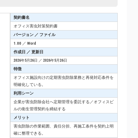
契約書名
オフィス害虫対策契約書
バージョン ／ ファイル
1.00 ／ Word
作成日 ／ 更新日
2026年5月26日 ／ 2026年5月26日
特徴
オフィス施設向けの定期害虫防除業務と再発対応条件を
明確化している。
利用シーン
企業が害虫防除会社へ定期管理を委託する／オフィスビ
ルの衛生管理契約を締結する
メリット
害虫防除の作業範囲、責任分担、再施工条件を契約上明
確に整理できる。