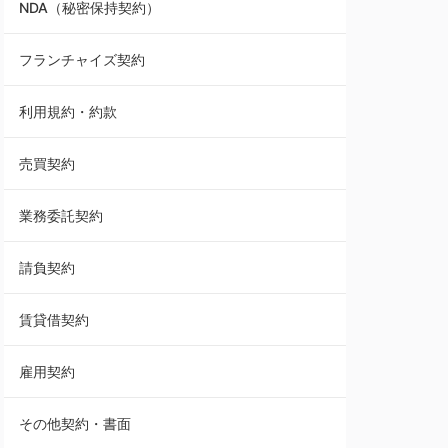
NDA（秘密保持契約）
業務委託契約
フランチャイズ契約
利用規約・約款
利用規約・約款
覚書・合意書・同意書
売買契約
承諾書
業務委託契約
雇用契約
請負契約
その他契約・書面
賃貸借契約
売買契約
雇用契約
株主総会議事録・関連書類
その他契約・書面
請負契約