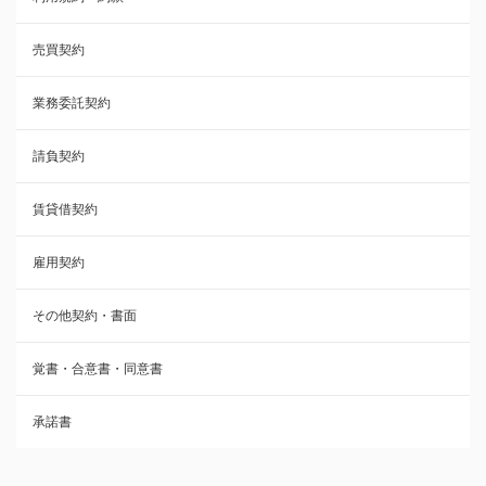
覚書・合意書・同意書
売買契約
承諾書
業務委託契約
雇用契約
請負契約
その他契約・書面
賃貸借契約
売買契約
雇用契約
株主総会議事録・関連書類
その他契約・書面
請負契約
覚書・合意書・同意書
フランチャイズ契約
承諾書
賃貸借契約