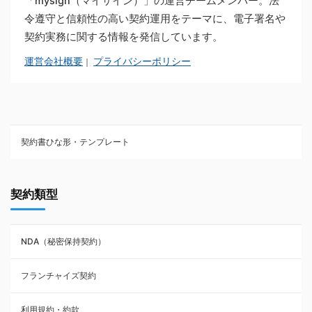
「mysign（マイサイン）」の運営チームメンバー。法
令遵守と信頼性の高い契約運用をテーマに、電子署名や
契約実務に関する情報を発信しています。
運営会社概要
プライバシーポリシー
｜
契約書ひな形・テンプレート
契約書ひな型・無料ダウンロード一覧
契約類型
NDA（秘密保持契約）
NDA（秘密保持契約）
業務委託契約
フランチャイズ契約
利用規約・約款
利用規約・約款