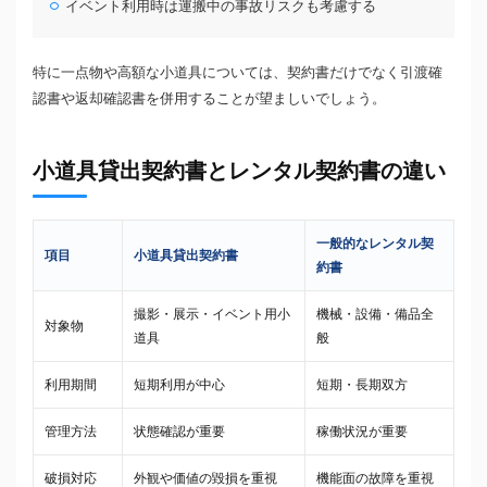
イベント利用時は運搬中の事故リスクも考慮する
特に一点物や高額な小道具については、契約書だけでなく引渡確
認書や返却確認書を併用することが望ましいでしょう。
小道具貸出契約書とレンタル契約書の違い
一般的なレンタル契
項目
小道具貸出契約書
約書
撮影・展示・イベント用小
機械・設備・備品全
対象物
道具
般
利用期間
短期利用が中心
短期・長期双方
管理方法
状態確認が重要
稼働状況が重要
破損対応
外観や価値の毀損を重視
機能面の故障を重視