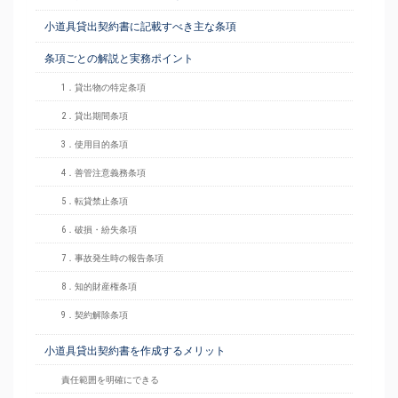
小道具貸出契約書に記載すべき主な条項
条項ごとの解説と実務ポイント
1．貸出物の特定条項
2．貸出期間条項
3．使用目的条項
4．善管注意義務条項
5．転貸禁止条項
6．破損・紛失条項
7．事故発生時の報告条項
8．知的財産権条項
9．契約解除条項
小道具貸出契約書を作成するメリット
責任範囲を明確にできる