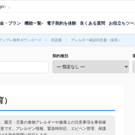
gn）」
金・プラン
機能一覧
電子契約を体験
良くある質問
お役立ちツー
テンプレ無料ダウンロード
承諾書
アレルギー確認同意書（保育）
契約種別
育）
で、園児・児童の食物アレルギーや健康上の注意事項を事前確
な形です。アレルゲン情報、緊急時対応、エピペン管理、保護
おける安全管理に役立ちます。