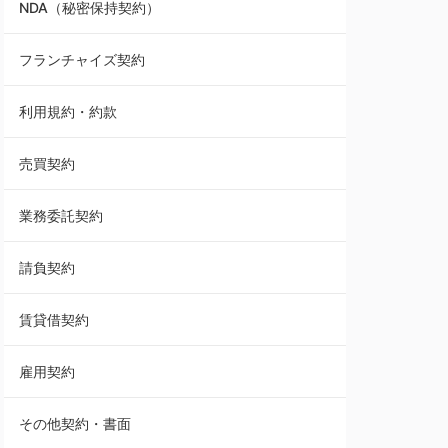
NDA（秘密保持契約）
業務委託契約
フランチャイズ契約
利用規約・約款
利用規約・約款
覚書・合意書・同意書
売買契約
承諾書
業務委託契約
雇用契約
請負契約
その他契約・書面
賃貸借契約
売買契約
雇用契約
株主総会議事録・関連書類
その他契約・書面
請負契約