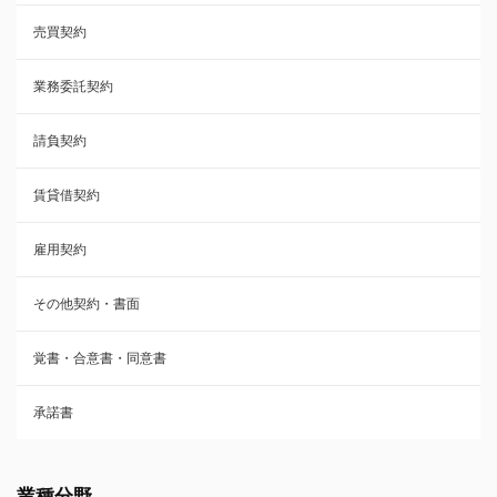
売買契約
承諾書
業務委託契約
雇用契約
請負契約
その他契約・書面
賃貸借契約
売買契約
雇用契約
株主総会議事録・関連書類
その他契約・書面
請負契約
覚書・合意書・同意書
フランチャイズ契約
承諾書
賃貸借契約
業種分野