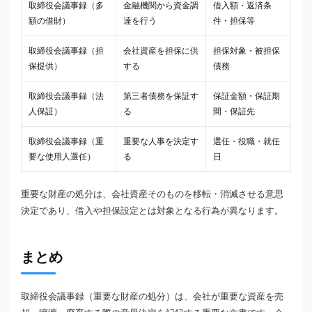
取締役会議事録（多
金融機関から資金調
借入額・返済条
額の借財）
達を行う
件・担保等
取締役会議事録（担
会社資産を担保に供
担保対象・被担保
保提供）
する
債務
取締役会議事録（法
第三者債務を保証す
保証金額・保証期
人保証）
る
間・保証先
取締役会議事録（重
重要な人事を決定す
選任・役職・就任
要な使用人選任）
る
日
重要な財産の処分は、会社資産そのものを移転・消滅させる意思
決定であり、借入や担保設定とは対象となる行為が異なります。
まとめ
取締役会議事録（重要な財産の処分）は、会社が重要な資産を売