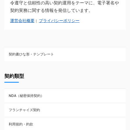
令遵守と信頼性の高い契約運用をテーマに、電子署名や
契約実務に関する情報を発信しています。
運営会社概要
プライバシーポリシー
｜
契約書ひな形・テンプレート
契約書ひな型・無料ダウンロード一覧
契約類型
NDA（秘密保持契約）
NDA（秘密保持契約）
業務委託契約
フランチャイズ契約
利用規約・約款
利用規約・約款
覚書・合意書・同意書