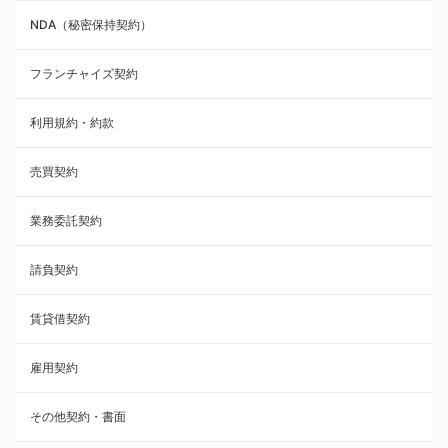
NDA（秘密保持契約）
業務委託契約
フランチャイズ契約
利用規約・約款
利用規約・約款
覚書・合意書・同意書
売買契約
承諾書
業務委託契約
雇用契約
請負契約
その他契約・書面
賃貸借契約
売買契約
雇用契約
株主総会議事録・関連書類
その他契約・書面
請負契約