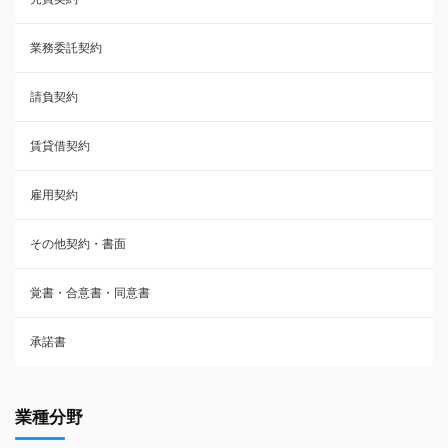
承諾書
業務委託契約
雇用契約
請負契約
その他契約・書面
賃貸借契約
売買契約
雇用契約
株主総会議事録・関連書類
その他契約・書面
請負契約
覚書・合意書・同意書
フランチャイズ契約
承諾書
賃貸借契約
業種分野