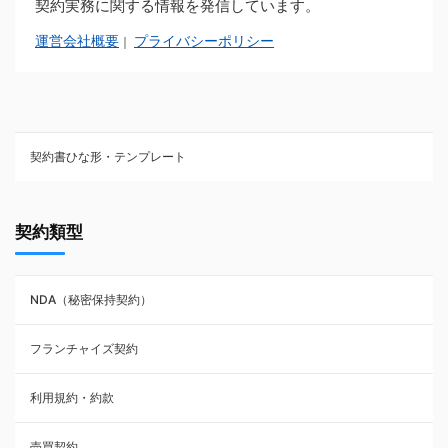
契約実務に関する情報を発信しています。
運営会社概要
プライバシーポリシー
｜
契約書ひな形・テンプレート
契約書ひな型・無料ダウンロード一覧
契約類型
NDA（秘密保持契約）
NDA（秘密保持契約）
業務委託契約
フランチャイズ契約
利用規約・約款
利用規約・約款
覚書・合意書・同意書
売買契約