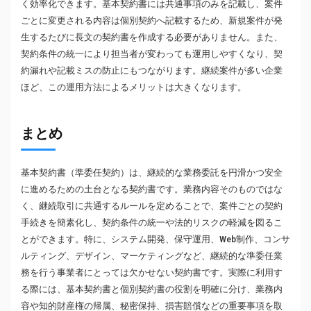
く効率化できます。基本契約書には共通事項のみを記載し、案件
ごとに変更される内容は個別契約へ記載するため、新規案件が発
生するたびに長文の契約書を作成する必要がありません。また、
契約条件の統一により担当者が変わっても運用しやすくなり、契
約漏れや記載ミスの防止にもつながります。継続案件が多い企業
ほど、この運用方法によるメリットは大きくなります。
まとめ
基本契約書（準委任契約）は、継続的な業務委託を円滑かつ安全
に進めるための土台となる契約書です。業務内容そのものではな
く、継続取引に共通するルールを定めることで、案件ごとの契約
手続きを簡素化し、契約条件の統一や法的リスクの軽減を図るこ
とができます。特に、システム開発、保守運用、Web制作、コンサ
ルティング、デザイン、マーケティングなど、継続的な準委任業
務を行う事業者にとっては欠かせない契約書です。実際に利用す
る際には、基本契約書と個別契約書の役割を明確に分け、業務内
容や知的財産権の帰属、秘密保持、損害賠償などの重要事項を取