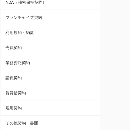
NDA（秘密保持契約）
業務委託契約
フランチャイズ契約
利用規約・約款
利用規約・約款
覚書・合意書・同意書
売買契約
承諾書
業務委託契約
雇用契約
請負契約
その他契約・書面
賃貸借契約
売買契約
雇用契約
株主総会議事録・関連書類
その他契約・書面
請負契約