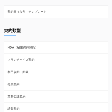
契約書ひな形・テンプレート
契約書ひな型・無料ダウンロード一覧
契約類型
NDA（秘密保持契約）
NDA（秘密保持契約）
業務委託契約
フランチャイズ契約
利用規約・約款
利用規約・約款
覚書・合意書・同意書
売買契約
承諾書
業務委託契約
雇用契約
請負契約
その他契約・書面