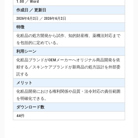
1.00 ／ Word
作成日 ／ 更新日
2026年6月2日 ／ 2026年6月2日
特徴
化粧品の処方開発から試作、知的財産権、薬機法対応まで
を包括的に定めている。
利用シーン
化粧品ブランドがOEMメーカーへオリジナル商品開発を依
頼する／スキンケアブランドが新商品の処方設計を外部委
託する
メリット
化粧品開発における権利関係や品質・法令対応の責任範囲
を明確化できる。
ダウンロード数
44件