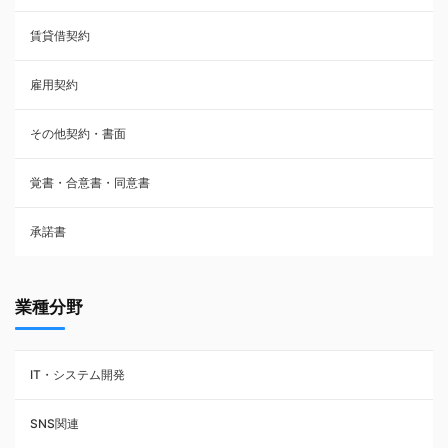
賃貸借契約
売買契約
雇用契約
株主総会議事録・関連書類
その他契約・書面
請負契約
覚書・合意書・同意書
フランチャイズ契約
承諾書
賃貸借契約
業種分野
IT・システム開発
SNS関連