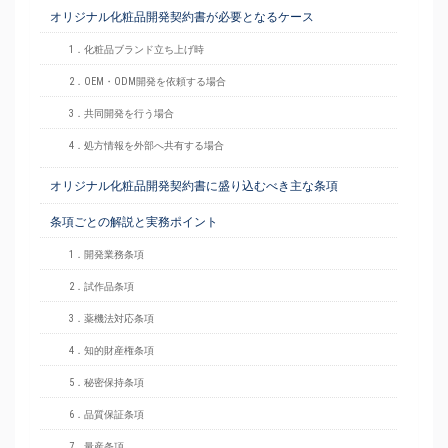
オリジナル化粧品開発契約書が必要となるケース
1．化粧品ブランド立ち上げ時
2．OEM・ODM開発を依頼する場合
3．共同開発を行う場合
4．処方情報を外部へ共有する場合
オリジナル化粧品開発契約書に盛り込むべき主な条項
条項ごとの解説と実務ポイント
1．開発業務条項
2．試作品条項
3．薬機法対応条項
4．知的財産権条項
5．秘密保持条項
6．品質保証条項
7．量産条項