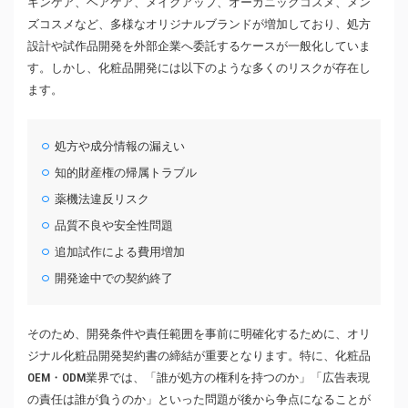
キンケア、ヘアケア、メイクアップ、オーガニックコスメ、メン
ズコスメなど、多様なオリジナルブランドが増加しており、処方
設計や試作品開発を外部企業へ委託するケースが一般化していま
す。しかし、化粧品開発には以下のような多くのリスクが存在し
ます。
処方や成分情報の漏えい
知的財産権の帰属トラブル
薬機法違反リスク
品質不良や安全性問題
追加試作による費用増加
開発途中での契約終了
そのため、開発条件や責任範囲を事前に明確化するために、オリ
ジナル化粧品開発契約書の締結が重要となります。特に、化粧品
OEM・ODM業界では、「誰が処方の権利を持つのか」「広告表現
の責任は誰が負うのか」といった問題が後から争点になることが