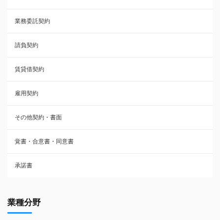
業務委託契約
雇用契約
請負契約
その他契約・書面
賃貸借契約
売買契約
雇用契約
株主総会議事録・関連書類
その他契約・書面
請負契約
覚書・合意書・同意書
フランチャイズ契約
承諾書
賃貸借契約
業種分野