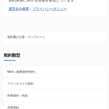
契約実務に関する情報を発信しています。
運営会社概要
プライバシーポリシー
｜
契約書ひな形・テンプレート
契約書ひな型・無料ダウンロード一覧
契約類型
NDA（秘密保持契約）
NDA（秘密保持契約）
業務委託契約
フランチャイズ契約
利用規約・約款
利用規約・約款
覚書・合意書・同意書
売買契約
承諾書