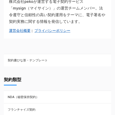
株式会社pekoが運営する電子契約サービス
「mysign（マイサイン）」の運営チームメンバー。法
令遵守と信頼性の高い契約運用をテーマに、電子署名や
契約実務に関する情報を発信しています。
運営会社概要
プライバシーポリシー
｜
契約書ひな形・テンプレート
契約書ひな型・無料ダウンロード一覧
契約類型
NDA（秘密保持契約）
NDA（秘密保持契約）
業務委託契約
フランチャイズ契約
利用規約・約款