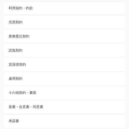
利用規約・約款
覚書・合意書・同意書
売買契約
承諾書
業務委託契約
雇用契約
請負契約
その他契約・書面
賃貸借契約
売買契約
雇用契約
株主総会議事録・関連書類
その他契約・書面
請負契約
覚書・合意書・同意書
フランチャイズ契約
承諾書
賃貸借契約