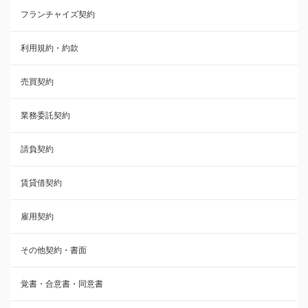
フランチャイズ契約
利用規約・約款
利用規約・約款
覚書・合意書・同意書
売買契約
承諾書
業務委託契約
雇用契約
請負契約
その他契約・書面
賃貸借契約
売買契約
雇用契約
株主総会議事録・関連書類
その他契約・書面
請負契約
覚書・合意書・同意書
フランチャイズ契約