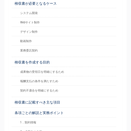
検収書が必要となるケース
システム開発
Webサイト制作
デザイン制作
動画制作
業務委託契約
検収書を作成する目的
成果物の受領日を明確にするため
報酬支払の条件を満たすため
契約不適合を明確にするため
検収書に記載すべき主な項目
条項ごとの解説と実務ポイント
1．契約情報