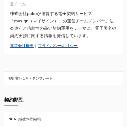
営チーム
株式会社pekoが運営する電子契約サービス
「mysign（マイサイン）」の運営チームメンバー。法
令遵守と信頼性の高い契約運用をテーマに、電子署名や
契約実務に関する情報を発信しています。
運営会社概要
プライバシーポリシー
｜
契約書ひな形・テンプレート
契約書ひな型・無料ダウンロード一覧
契約類型
NDA（秘密保持契約）
NDA（秘密保持契約）
業務委託契約