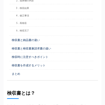
2．成果物の内容
3．検収結果
4．修正事項
5．再検収
6．検収完了
検収書と納品書の違い
検収書と検収書兼請求書の違い
検収時に注意すべきポイント
検収書を作成するメリット
まとめ
検収書とは？