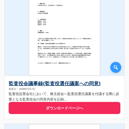
監査役会議事録(監査役選任議案への同意)
更新日：2026年5月7日
監査役設置会社において、株主総会へ監査役選任議案を付議する際に必
要となる監査役会の同意内容を記録...
ダウンロードページへ