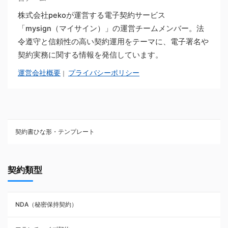
株式会社pekoが運営する電子契約サービス
「mysign（マイサイン）」の運営チームメンバー。法
令遵守と信頼性の高い契約運用をテーマに、電子署名や
契約実務に関する情報を発信しています。
運営会社概要
プライバシーポリシー
｜
契約書ひな形・テンプレート
契約書ひな型・無料ダウンロード一覧
契約類型
NDA（秘密保持契約）
NDA（秘密保持契約）
業務委託契約