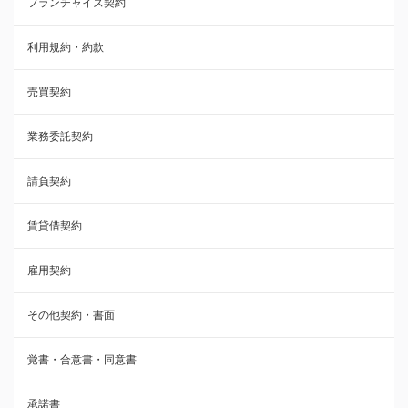
フランチャイズ契約
利用規約・約款
利用規約・約款
覚書・合意書・同意書
売買契約
承諾書
業務委託契約
雇用契約
請負契約
その他契約・書面
賃貸借契約
売買契約
雇用契約
株主総会議事録・関連書類
その他契約・書面
請負契約
覚書・合意書・同意書
フランチャイズ契約
承諾書
賃貸借契約