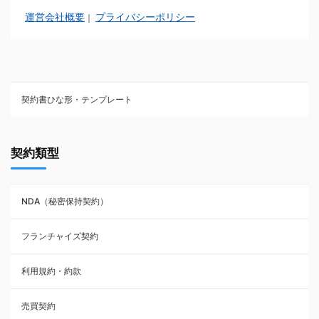
運営会社概要
プライバシーポリシー
｜
契約書ひな形・テンプレート
契約書ひな型・無料ダウンロード一覧
契約類型
NDA（秘密保持契約）
NDA（秘密保持契約）
業務委託契約
フランチャイズ契約
利用規約・約款
利用規約・約款
覚書・合意書・同意書
売買契約
承諾書