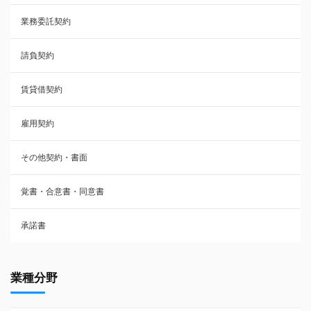
業務委託契約
雇用契約
請負契約
その他契約・書面
賃貸借契約
売買契約
雇用契約
株主総会議事録・関連書類
その他契約・書面
請負契約
覚書・合意書・同意書
フランチャイズ契約
承諾書
賃貸借契約
業種分野