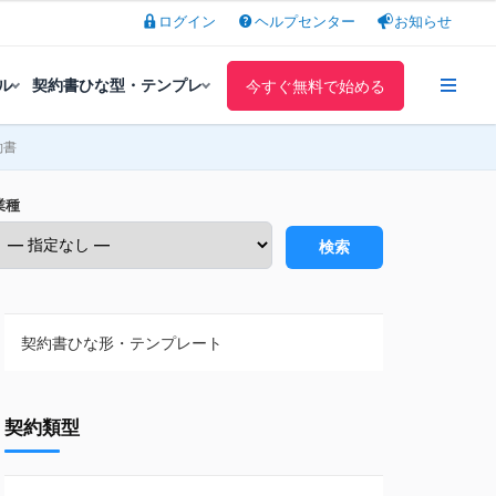
ログイン
ヘルプセンター
お知らせ
ル
契約書ひな型・テンプレ
今すぐ無料で始める
約書
業種
検索
契約書ひな形・テンプレート
契約書ひな型・無料ダウンロード一覧
契約類型
NDA（秘密保持契約）