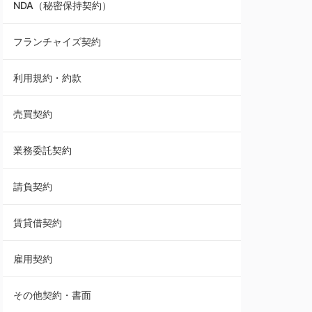
NDA（秘密保持契約）
業務委託契約
フランチャイズ契約
利用規約・約款
利用規約・約款
覚書・合意書・同意書
売買契約
承諾書
業務委託契約
雇用契約
請負契約
その他契約・書面
賃貸借契約
売買契約
雇用契約
株主総会議事録・関連書類
その他契約・書面
請負契約